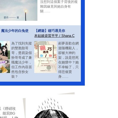
沒想到這個案子背後的複
雜因緣竟與她自身有
關……
】魔法少年的白兔使
【網遊】碰巧遇見你
本姑娘資質平平 / Shana.C
為了找到失蹤
郝夢喜歡在網
的雙胞胎哥
遊隨機殺人，
哥，楚易染假
卻被大神約
扮哥哥成了兼
架，說是想死
職魔法少年，
在她懷中？她
但工作內容居
不幸輸了，只
然包含扮女
得悲催賣
裝？
身……
以《煙硝玫
。能寫BG