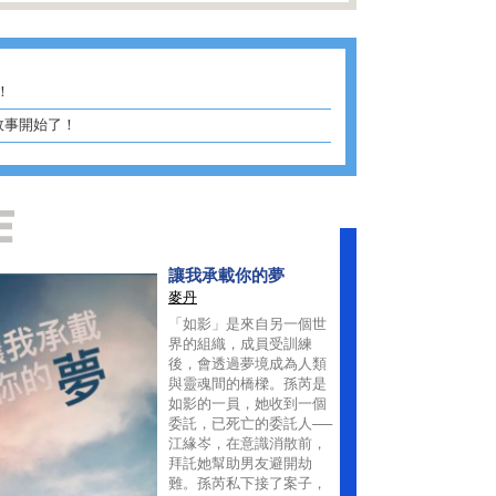
！
故事開始了！
讓我承載你的夢
麥丹
「如影」是來自另一個世
界的組織，成員受訓練
後，會透過夢境成為人類
與靈魂間的橋樑。孫芮是
如影的一員，她收到一個
委託，已死亡的委託人──
江緣岑，在意識消散前，
拜託她幫助男友避開劫
難。孫芮私下接了案子，