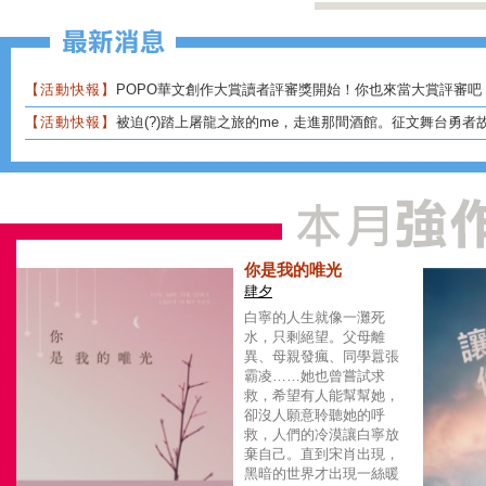
【活動快報】
POPO華文創作大賞讀者評審獎開始！你也來當大賞評審吧
【活動快報】
被迫(?)踏上屠龍之旅的me，走進那間酒館。征文舞台勇者
你是我的唯光
肆夕
白寧的人生就像一灘死
水，只剩絕望。父母離
異、母親發瘋、同學囂張
霸凌……她也曾嘗試求
救，希望有人能幫幫她，
卻沒人願意聆聽她的呼
救，人們的冷漠讓白寧放
棄自己。直到宋肖出現，
黑暗的世界才出現一絲暖