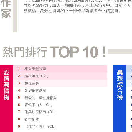
向，也能寫BL向的她，擁有流暢的行文能力，筆下角色形
性格充滿魅力，讓人一翻開作品，馬上深陷其中。目前今天
默積稿，萬分期待她的下一部作品為讀者帶來的驚喜。
1
來自天堂的雨
2
暗夜流光（BL）
3
桃花朵朵
4
她好像有點甜
5
親愛的，這也是戀愛
6
愛恨不由人（GL）
7
哨兵馴服指南（BL）
8
卿本婉然
9
《花開不慢》（GL）