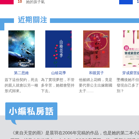
10
1
她的孩子氣
第二思維
山稜花季
和親質子
穿成窮苦
簽下這份契約，死去
為了實現夢想，不管
他被綁上花轎，竟是
墜機後她不但
的親人就會以另一種
多辛苦，她都會堅持
要代替公主出嫁鄰國
發現自己多了
形式歸來。
下去。
太子……
別？
《來自天堂的雨》是晨羽在2006年完稿的作品，也是她的第二本小