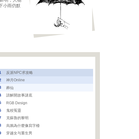
象鮮明，人物
下小雨仍默
1
反派NPC求攻略
2
神月Online
3
葬仙
4
請解開故事謎底
5
RGB Design
6
鬼校冤靈
7
克蘇魯的黎明
8
烏鴉為什麼像寫字檯
9
穿越女与重生男