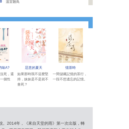
0
溫室雛鳥
奶味A?
惡意的夏天
憶茶時
沒死，還
如果那時我不這麼堅
一間儲藏記憶的茶行，
一個性
持，妹妹是不是就不
一段不想遺忘的記憶。
會死？
說。2014年，《來自天堂的雨》第一次出版，轉