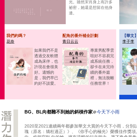
光。雖然宋肖身上有許多
祕密，她還是想留在他身
邊。
我們約嗎？
配角的番外補全計劃
【華文
花奈
青日云云
李子李
如果我們不是
專業男配季雲
透過交友軟體
喧好不容易完
成為床伴，也
成系統任務，
許現在會很美
卻卡在未完待
好。遺憾的
續的番外篇
是，我們早已
裡，無法脫離
約好不談愛。
任務世界！
BG、BL向都難不到她的斜槓作家
今天下小雨
＠
2020至2021連續兩年都參加華文大賞的今天下小雨，分別
瑰（原名：矯枉過正）》、《你手心的極光》榮獲佳作獎項